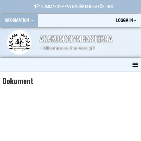
SOMMARGYMPAN PÅGÅR! KLICKA FÖR INFO
INFORMATION
LOGGA IN
ASARUMSGYMNASTERNA
- Tillsammans har vi roligt!
HEM
Dokument
NYHETER
DOKUMENT