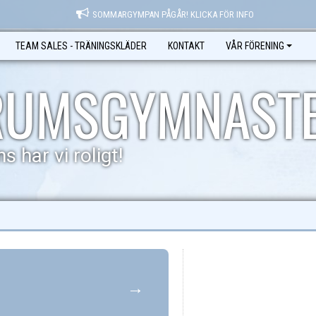
SOMMARGYMPAN PÅGÅR! KLICKA FÖR INFO
TEAM SALES - TRÄNINGSKLÄDER
KONTAKT
VÅR FÖRENING
RUMSGYMNAST
s har vi roligt!
→