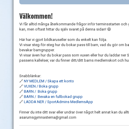
Välkommen!
Vi får alltid många återkommande frågor inför terminsstarten och gö
kan, men oftast hittar du själv svaret på denna sidan! 😄
Här har vi gjort bildkaruseller som du enkelt kan följa.
Vi visar steg-för-steg hur du bokar pass till barn, vad du gör om bar
bevakar barngrupper.
Vi visar även hur du bokar pass som vuxen eller hur du laddar n
passens kallelser, var du finner ditt/ditt barns medlemskort och hu
Snabblänkar:
🔗
NY MEDLEM / Skapa ett konto
🔗
VUXEN / Boka grupp
🔗
BARN / Boka grupp
🔗
BARN / Bevaka en fullbokad grupp
🔗
LADDA NER / SportAdmins MedlemsApp
Finner du inte ditt svar eller undrar över något helt annat kan du all
asarumsgymnasterna@gmail.com