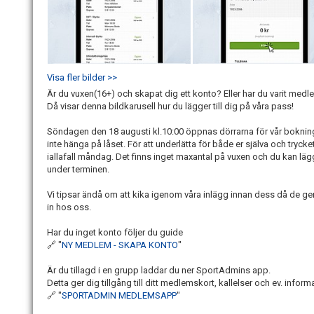
Visa fler bilder >>
Är du vuxen(16+) och skapat dig ett konto? Eller har du varit med
Då visar denna bildkarusell hur du lägger till dig på våra pass!
Söndagen den 18 augusti kl.10:00 öppnas dörrarna för vår bokni
inte hänga på låset. För att underlätta för både er själva och trycke
iallafall måndag. Det finns inget maxantal på vuxen och du kan lägga
under terminen.
Vi tipsar ändå om att kika igenom våra inlägg innan dess då de ge
in hos oss.
Har du inget konto följer du guide
🔗 "
NY MEDLEM - SKAPA KONTO
"
Är du tillagd i en grupp laddar du ner SportAdmins app.
Detta ger dig tillgång till ditt medlemskort, kallelser och ev. inform
🔗 "
SPORTADMIN MEDLEMSAPP
"