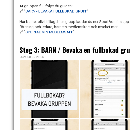
Är gruppen full följer du guiden:
🔗 "
BARN - BEVAKA FULLBOKAD GRUPP
"
Har barnet blivit tilllagd i en grupp laddar du ner SportAdmins ap
förening och ledare, barnets medlemskort och mycket mer!
🔗 "
SPORTADMIN MEDLEMSAPP
"
Steg 3: BARN / Bevaka en fullbokad gr
2024-08-09 21:05