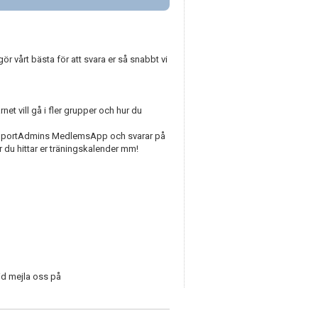
r vårt bästa för att svara er så snabbt vi
net vill gå i fler grupper och hur du
er SportAdmins MedlemsApp och svarar på
r du hittar er träningskalender mm!
tid mejla oss på