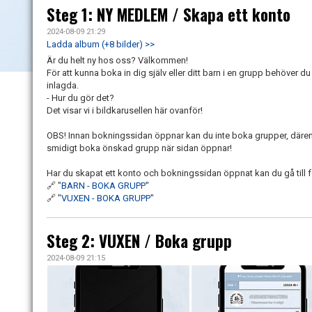
Steg 1: NY MEDLEM / Skapa ett konto
2024-08-09 21:29
Ladda album (+8 bilder) >>
Är du helt ny hos oss? Välkommen!
För att kunna boka in dig själv eller ditt barn i en grupp behöver 
inlagda.
- Hur du gör det?
Det visar vi i bildkarusellen här ovanför!
OBS! Innan bokningssidan öppnar kan du inte boka grupper, däremo
smidigt boka önskad grupp när sidan öppnar!
Har du skapat ett konto och bokningssidan öppnat kan du gå till f
🔗 "
BARN - BOKA GRUPP
"
🔗 "
VUXEN - BOKA GRUPP
"
Steg 2: VUXEN / Boka grupp
2024-08-09 21:15