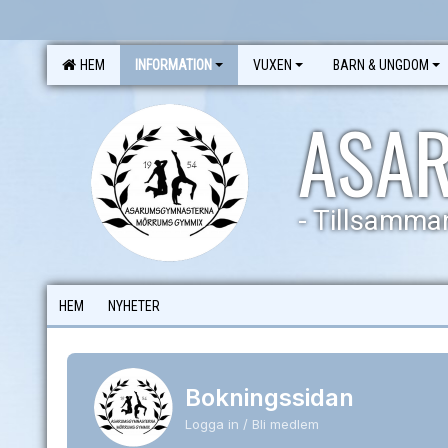
HEM
INFORMATION
VUXEN
BARN & UNGDOM
ASA
- Tillsamman
HEM
NYHETER
Bokningssidan
Logga in / Bli medlem