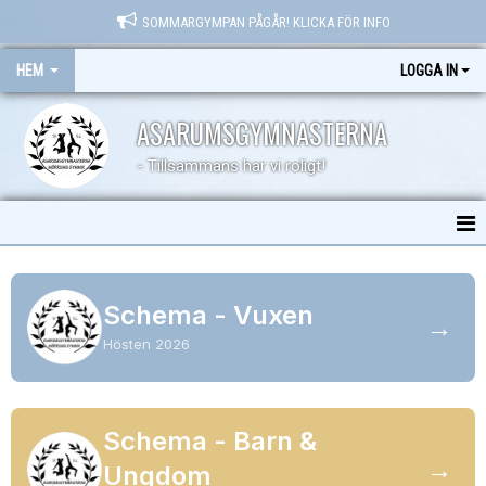
SOMMARGYMPAN PÅGÅR! KLICKA FÖR INFO
HEM
LOGGA IN
ASARUMSGYMNASTERNA
- Tillsammans har vi roligt!
STARTSIDAN
Schema - Vuxen
NYHETER
→
Hösten 2026
KALENDER
Schema - Barn &
→
Ungdom