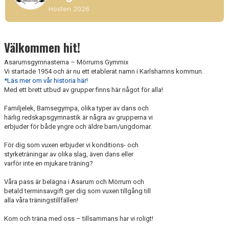
Hösten 2026
Välkommen hit!
Asarumsgymnasterna – Mörrums Gymmix
Vi startade 1954 och är nu ett etablerat namn i Karlshamns kommun.
*Läs mer om vår historia här!
Med ett brett utbud av grupper finns här något för alla!
Familjelek, Bamsegympa, olika typer av dans och
härlig redskapsgymnastik är några av grupperna vi
erbjuder för både yngre och äldre barn/ungdomar.
För dig som vuxen erbjuder vi konditions- och
styrketräningar av olika slag, även dans eller
varför inte en mjukare träning?
Våra pass är belägna i Asarum och Mörrum och
betald terminsavgift ger dig som vuxen tillgång till
alla våra träningstillfällen!
Kom och träna med oss – tillsammans har vi roligt!