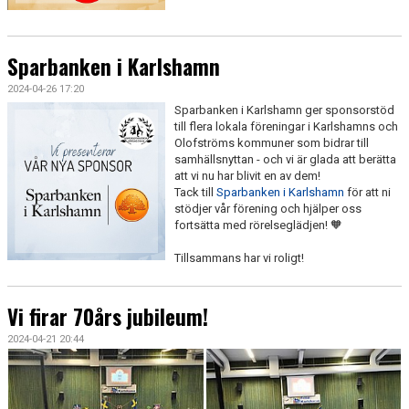
Sparbanken i Karlshamn
2024-04-26 17:20
Sparbanken i Karlshamn ger sponsorstöd
till flera lokala föreningar i Karlshamns och
Olofströms kommuner som bidrar till
samhällsnyttan - och vi är glada att berätta
att vi nu har blivit en av dem!
Tack till
Sparbanken i Karlshamn
för att ni
stödjer vår förening och hjälper oss
fortsätta med rörelseglädjen! 🧡
Tillsammans har vi roligt!
Vi firar 70års jubileum!
2024-04-21 20:44