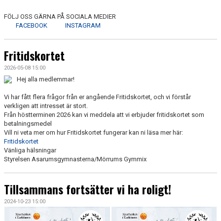
FÖLJ OSS GÄRNA PÅ SOCIALA MEDIER
FACEBOOK
INSTAGRAM
Fritidskortet
2026-05-08 15:00
Hej alla medlemmar!
Vi har fått flera frågor från er angående Fritidskortet, och vi förstår
verkligen att intresset är stort.
Från höstterminen 2026 kan vi meddela att vi erbjuder fritidskortet som
betalningsmedel
Vill ni veta mer om hur Fritidskortet fungerar kan ni läsa mer här:
Fritidskortet
Vänliga hälsningar
Styrelsen Asarumsgymnasterna/Mörrums Gymmix
Tillsammans fortsätter vi ha roligt!
2024-10-23 15:00