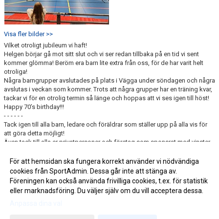
Visa fler bilder >>
Vilket otroligt jubileum vi haft!
Helgen börjar gå mot sitt slut och vi ser redan tillbaka på en tid vi sent
kommer glömma! Beröm era barn lite extra från oss, för de har varit helt
otroliga!
Några barngrupper avslutades på plats i Vägga under söndagen och några
avslutas i veckan som kommer. Trots att några grupper har en träning kvar,
tackar vi för en otrolig termin så länge och hoppas att vi ses igen till höst!
Happy 70’s birthday!!!
- - - - - -
Tack igen till alla barn, ledare och föräldrar som ställer upp på alla vis för
att göra detta möjligt!
Även tack till alla er privatpersoner och företag som sponsrat med vinster
till lotteriet. Och
Sparbanken i Karlshamn
som är föreningens sponsor!
För att hemsidan ska fungera korrekt använder vi nödvändiga
cookies från SportAdmin. Dessa går inte att stänga av.
Fler nyheter >>
Föreningen kan också använda frivilliga cookies, t.ex. för statistik
eller marknadsföring. Du väljer själv om du vill acceptera dessa.
Anpassa dina val
Cookie-inställningar
Gå till Webbversion