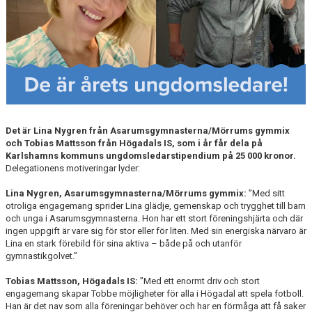
Det är Lina Nygren från Asarumsgymnasterna/Mörrums gymmix
och Tobias Mattsson från Högadals IS, som i år får dela på
Karlshamns kommuns ungdomsledarstipendium på 25 000 kronor.
Delegationens motiveringar lyder:
Lina Nygren, Asarumsgymnasterna/Mörrums gymmix:
”Med sitt
otroliga engagemang sprider Lina glädje, gemenskap och trygghet till barn
och unga i Asarumsgymnasterna. Hon har ett stort föreningshjärta och där
ingen uppgift är vare sig för stor eller för liten. Med sin energiska närvaro är
Lina en stark förebild för sina aktiva – både på och utanför
gymnastikgolvet.”
Tobias Mattsson, Högadals IS:
”Med ett enormt driv och stort
engagemang skapar Tobbe möjligheter för alla i Högadal att spela fotboll.
Han är det nav som alla föreningar behöver och har en förmåga att få saker