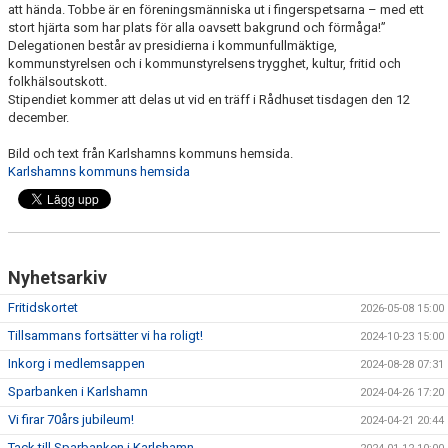
att hända. Tobbe är en föreningsmänniska ut i fingerspetsarna – med ett
stort hjärta som har plats för alla oavsett bakgrund och förmåga!”
Delegationen består av presidierna i kommunfullmäktige,
kommunstyrelsen och i kommunstyrelsens trygghet, kultur, fritid och
folkhälsoutskott.
Stipendiet kommer att delas ut vid en träff i Rådhuset tisdagen den 12
december.
Bild och text från Karlshamns kommuns hemsida.
Karlshamns kommuns hemsida
Nyhetsarkiv
Fritidskortet
2026-05-08 15:00
Tillsammans fortsätter vi ha roligt!
2024-10-23 15:00
Inkorg i medlemsappen
2024-08-28 07:31
Sparbanken i Karlshamn
2024-04-26 17:20
Vi firar 70års jubileum!
2024-04-21 20:44
Tack till Sparbanken i Karlshamn